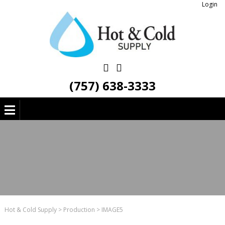
Login
(757) 638-3333
Hot & Cold Supply
>
Production
>
IMAGE5